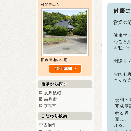
妙楽寺出合
健康に
営業の
健康ブ
なると
る私で
旧市街地の住宅
間違え
お肉も
こんな
地域から探す
京丹波町
南丹市
便利・
京都市
完成度
表と裏
こだわり検索
更に、
中古物件
ける。