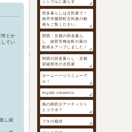
シンプルに暮らす
田舎暮らしは古民家で！
南丹市園部町古民家の動
画をご覧ください。
ば何とか
関西・京都の田舎暮ら
し 綾部市梅迫町の家の
返してい
動画をアップしました！
関西の田舎暮らし・京都
府綾部市の古民家
ホームページリニューア
ル！
miyabi ceramics
猟の師匠がアーティスト
とコラボ？
造し続
フキの栽培