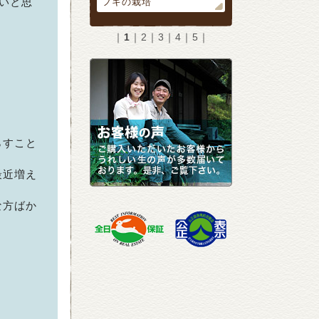
いと思
フキの栽培
｜
1
｜
2
｜
3
｜
4
｜
5
｜
。
らすこと
最近増え
な方ばか