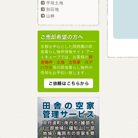
平坦土地
別荘地
山林
京都を中心とした関西圏の田
舎暮らし物件情報サイト アー
トキューブでは、お客様の
田
舎物件
、
土地
、
古民家
、
ログ
ハウス
等の田舎暮らし物件の
売却をお手伝い致します。