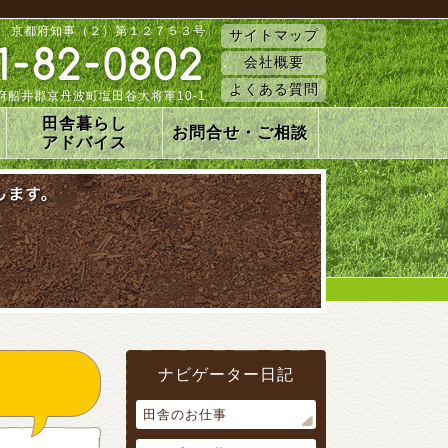
 京都府知事（２）第１２７５３号
サイトマップ
会社概要
よくある質問
 京都府船井郡京丹波町塩田谷大将軍10-1
田舎暮らし
お問合せ・ご相談
アドバイス
ナビゲーター日記
田舎のお仕事