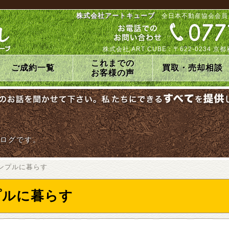
株式会社アートキューブ
全日本不動産協会会員
株式会社 ART CUBE：〒622-0234
これまでの
ご成約一覧
買取・売却相談
お客様の声
ログです。
ンプルに暮らす
プルに暮らす