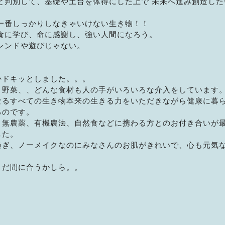
と判別して、基礎や土台を体得にした上で 未来へ進み創造した
一番しっかりしなきゃいけない生き物！！
食に学び、命に感謝し、強い人間になろう。
レンドや遊びじゃない。
かドキッとしました。。。
、野菜、、どんな食材も人の手がいろいろな介入をしています
なるすべての生き物本来の生きる力をいただきながら健康に暮
るのです。
、無農薬、有機農法、自然食などに携わる方とのお付き合いが
した。
過ぎ、ノーメイクなのにみなさんのお肌がきれいで、心も元気
まだ間に合うかしら。。