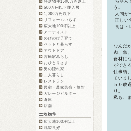
ちゃん
特選物件1500万円以上
う。
500万円以下即入居
人間が
1,000万円以下
リフォームいらず
正しい
広大地100坪以上
食はト
アーティスト
のびのび子育て
ペットと暮らす
なんだ
アウトドア
肉、魚
古民家暮らし
食材に
おひとりさま
ができ
男の隠れ家
仕事柄
二人暮らし
ていま
レストラン
５０歳
民宿・農家民宿・旅館
り。
ガレージビルダー
私も、
倉庫
店舗
土地物件
広大地100坪以上
眺望良好