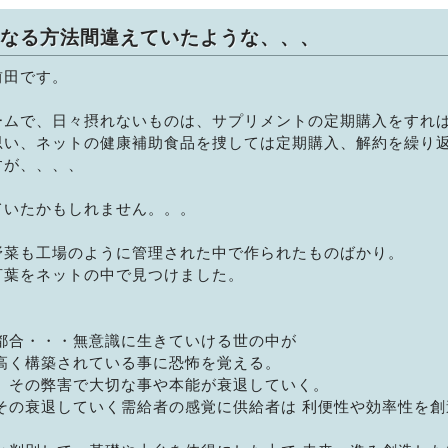
なる方法間違えていたような、、、
前田です。
ームで、日々摂れないものは、サプリメントの定期購入をすれ
思い、ネットの健康補助食品を捜しては定期購入、解約を繰り
すが、、、、
ていたかもしれません。。。
野菜も工場のように管理された中で作られたものばかり。
言葉をネットの中で見つけました。
都合・・・無意識に生きていける世の中が
高く構築されている事に恐怖を覚える。
。その弊害で大切な事や本能が衰退していく。
その衰退していく需給者の感覚に供給者は 利便性や効率性を創