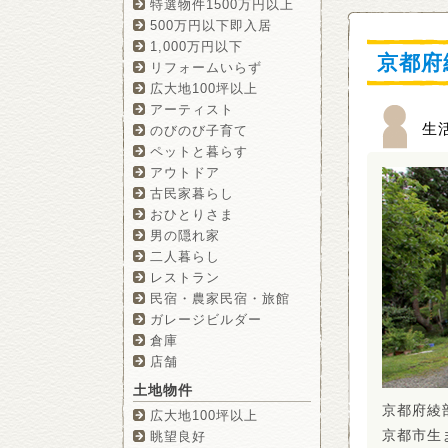
特選物件1500万円以上
500万円以下即入居
1,000万円以下
京都府
リフォームいらず
広大地100坪以上
アーティスト
生
のびのび子育て
ペットと暮らす
アウトドア
古民家暮らし
おひとりさま
男の隠れ家
二人暮らし
レストラン
民宿・農家民宿・旅館
ガレージビルダー
倉庫
店舗
土地物件
京都府綾
広大地100坪以上
京都市生
眺望良好