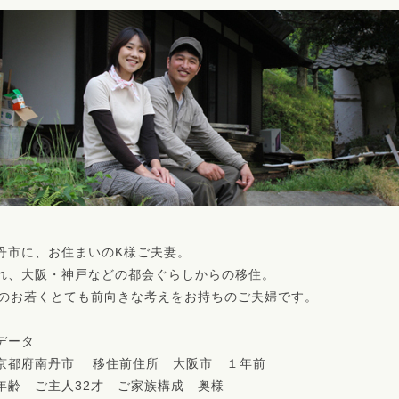
丹市に、お住まいのK様ご夫妻。
れ、大阪・神戸などの都会ぐらしからの移住。
半のお若くとても前向きな考えをお持ちのご夫婦です。
データ
京都府南丹市 移住前住所 大阪市 １年前
年齢 ご主人32才 ご家族構成 奥様