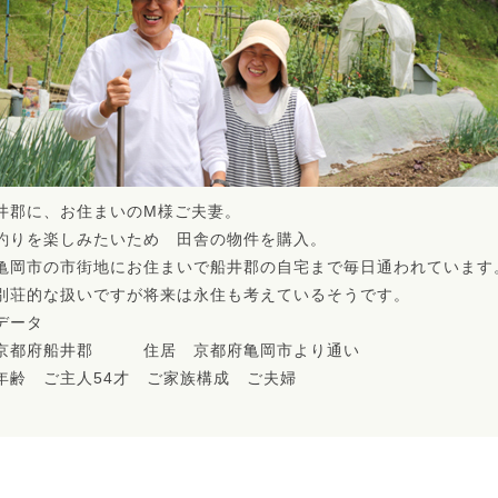
井郡に、お住まいのM様ご夫妻。
釣りを楽しみたいため 田舎の物件を購入。
亀岡市の市街地にお住まいで船井郡の自宅まで毎日通われています
別荘的な扱いですが将来は永住も考えているそうです。
データ
京都府船井郡 住居 京都府亀岡市より通い
年齢 ご主人54才 ご家族構成 ご夫婦