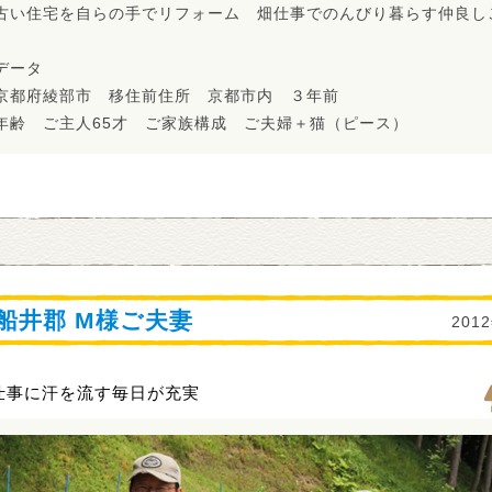
古い住宅を自らの手でリフォーム 畑仕事でのんびり暮らす仲良し
データ
京都府綾部市 移住前住所 京都市内 ３年前
年齢 ご主人65才 ご家族構成 ご夫婦＋猫（ピース）
船井郡 M様ご夫妻
201
仕事に汗を流す毎日が充実