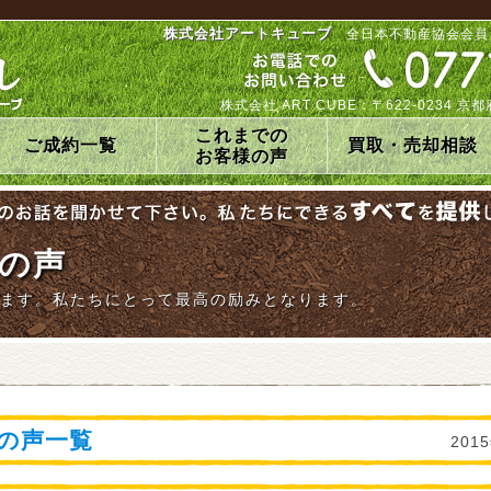
株式会社アートキューブ
全日本不動産協会会員
株式会社 ART CUBE：〒622-0234
これまでの
ご成約一覧
買取・売却相談
お客様の声
の声
ます。私たちにとって最高の励みとなります。
の声一覧
201