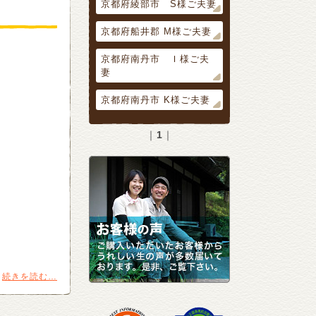
京都府綾部市 S様ご夫妻
京都府船井郡 M様ご夫妻
京都府南丹市 Ｉ様ご夫
妻
京都府南丹市 K様ご夫妻
｜
1
｜
続きを読む…