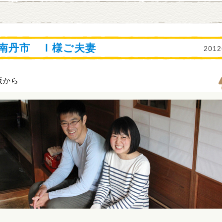
南丹市 Ｉ様ご夫妻
201
阪から