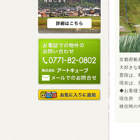
京都府船
大好きな
普段は、
現在は、
◆お客様
現住所 
移住時の