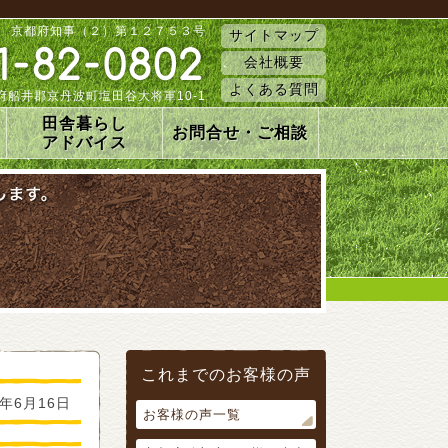
 京都府知事（２）第１２７５３号
サイトマップ
会社概要
よくある質問
 京都府船井郡京丹波町塩田谷大将軍10-1
田舎暮らし
お問合せ・ご相談
アドバイス
これまでのお客様の声
5年6月16日
お客様の声一覧