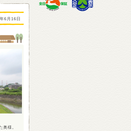
2年6月16日
た奥様。