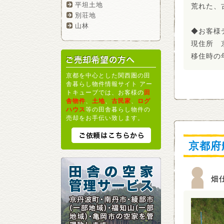
平坦土地
荒れた、
別荘地
山林
◆お客様
現住所 
移住時の
京都を中心とした関西圏の田
舎暮らし物件情報サイト アー
トキューブでは、お客様の
田
舎物件
、
土地
、
古民家
、
ログ
ハウス
等の田舎暮らし物件の
売却をお手伝い致します。
京都府
畑