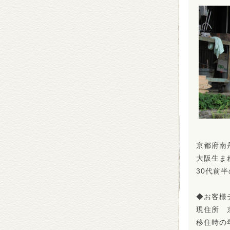
京都府南
大阪生ま
30代前
◆お客様
現住所 
移住時の