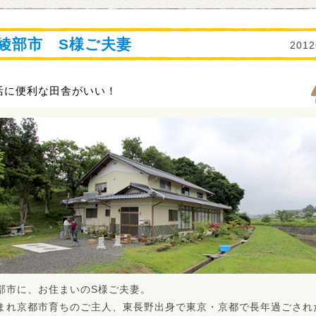
綾部市 S様ご夫妻
201
活に便利な田舎がいい！
部市に、お住まいのS様ご夫妻。
まれ京都市育ちのご主人、東長野出身で東京・京都で長年過ごされ