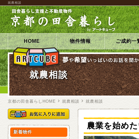
就農相談
HOME
物件情報
ご成約一
就農相談
京都の田舎暮らしHOME
就農相談
就農相談
農業を始めた
新着物件