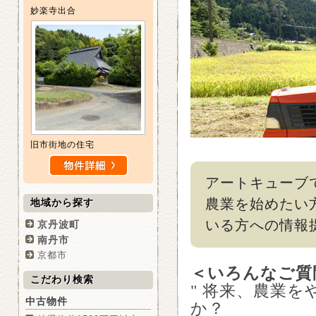
妙楽寺出合
旧市街地の住宅
アートキューブ
農業を始めたい
地域から探す
いる方への情報
京丹波町
南丹市
京都市
＜いろんなご質
こだわり検索
" 将来、農業
中古物件
か？