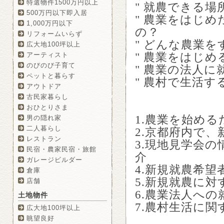
特選物件1500万円以上
" 就農できる
500万円以下即入居
" 農業をはじ
1,000万円以下
の？
リフォームいらず
" どんな農業
広大地100坪以上
" 農業をはじ
アーティスト
のびのび子育て
" 農業の法人に
ペットと暮らす
" 農村で生活
アウトドア
古民家暮らし
おひとりさま
1.農業を始め
男の隠れ家
二人暮らし
2.京都府内で
レストラン
3.現地見学会
民宿・農家民宿・旅館
介
ガレージビルダー
4.新規就農希
倉庫
5.新規就農に
店舗
6.農業法人への
土地物件
7.農村生活に
広大地100坪以上
眺望良好