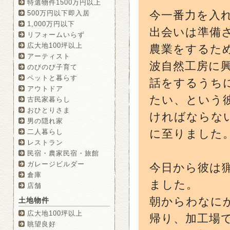
特選物件1500万円以上
今一番力を入
500万円以下即入居
1,000万円以下
出会いは準備
リフォームいらず
広大地100坪以上
農業をするため
アーティスト
波自然工房に
のびのび子育て
ペットと暮らす
話をするうち
アウトドア
たい、という
古民家暮らし
おひとりさま
ければならな
男の隠れ家
に至りました
二人暮らし
レストラン
民宿・農家民宿・旅館
ガレージビルダー
今日から彼は猟
倉庫
ました。
店舗
朝からわなに
土地物件
広大地100坪以上
帰り、加工場
眺望良好