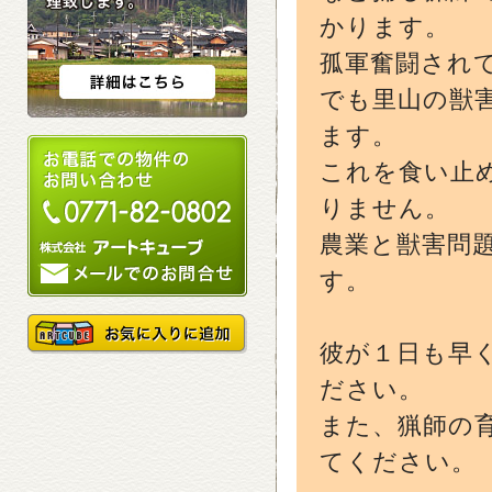
かります。
孤軍奮闘され
でも里山の獣
ます。
これを食い止
りません。
農業と獣害問
す。
彼が１日も早
ださい。
また、猟師の
てください。