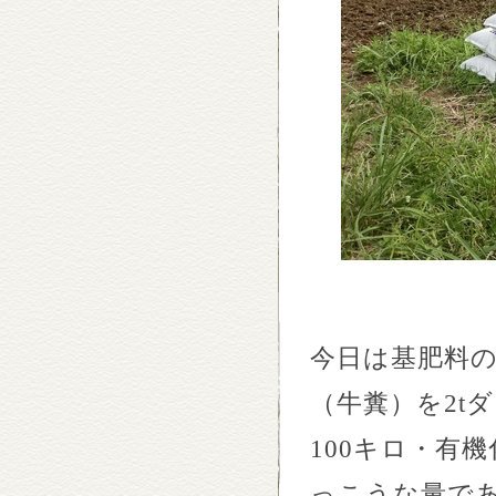
今日は基肥料
（牛糞）を
2t
ダ
100
キロ・有機
っこうな量で