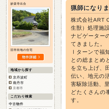
妙楽寺出合
猟師になり
株式会社ART
生獣）処理施
ナビゲーター
てきました。
旧市街地の住宅
Ⅰターンで福
との総まとめ
を立ち上げ、
地域から探す
伝い、地元の
京丹波町
南丹市
害駆除活動、
京都市
どたくさんの
こだわり検索
す。
中古物件