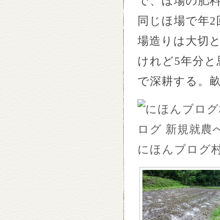
で、ほ場の肥
同じほ場で年
2
場造りは大切
けれど
5
年分と
で深耕する。
にほんブログ