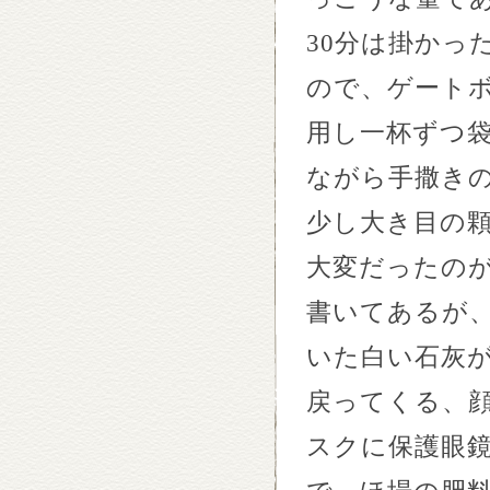
30
分は掛かっ
ので、ゲート
用し一杯ずつ
ながら手撒き
少し大き目の
大変だったの
書いてあるが
いた白い石灰
戻ってくる、
スクに保護眼