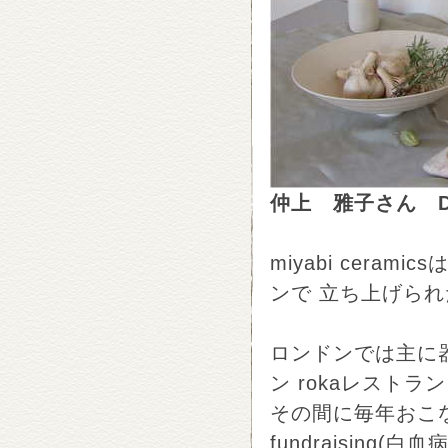
仲上 雅子さん Des
miyabi cer
ンで 立ち上げら
ロンドンでは主に
ン rokaレストラ
その間に毎年おこな
fundraising