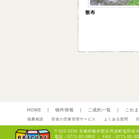
散布
HOME
｜
物件情報
｜
ご成約一覧
｜
これま
就農相談
田舎の空家管理サービス
よくある質問
〒622-0234 京都府船井郡京丹波町塩田谷大
電話：0771-82-0802 ｜ FAX：0771-8