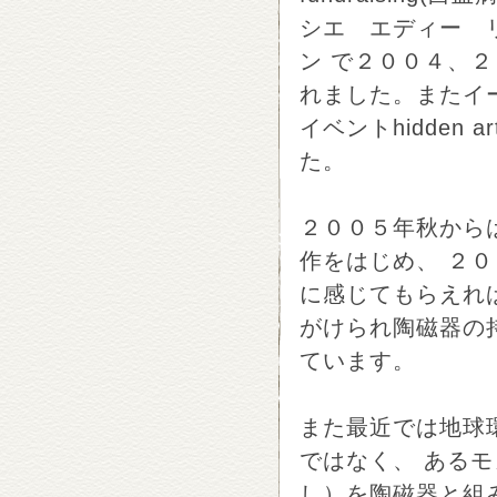
シエ エディー 
ン で２００４、２
れました。またイ
イベントhidden
た。
２００５年秋から
作をはじめ、 ２
に感じてもらえれ
がけられ陶磁器の
ています。
また最近では地球
ではなく、 あるモ
し）を陶磁器と組