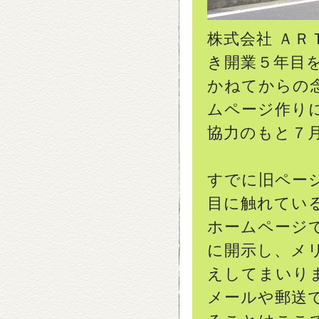
株式会社 Ａ
き開業５年目
かねてからの
ムページ作り
協力のもと７
すでに旧ペー
目に触れてい
ホームページ
に開示し、メ
えしてまいり
メールや郵送