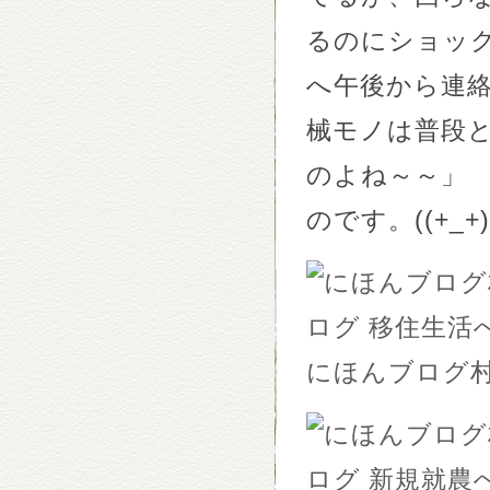
るのにショッ
へ午後から連
械モノは普段
のよね～～」
のです。((+_+)
にほんブログ