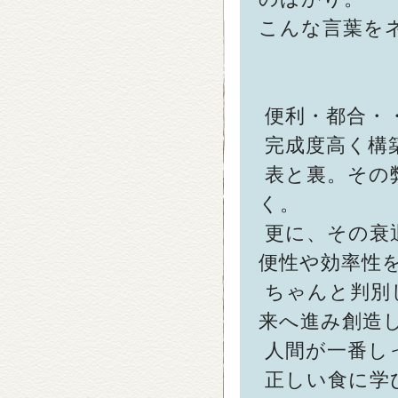
こんな言葉を
便利・都合・
完成度高く構
表と裏。その
く。
更に、その衰
便性や効率性
ちゃんと判別
来へ進み創造
人間が一番し
正しい食に学