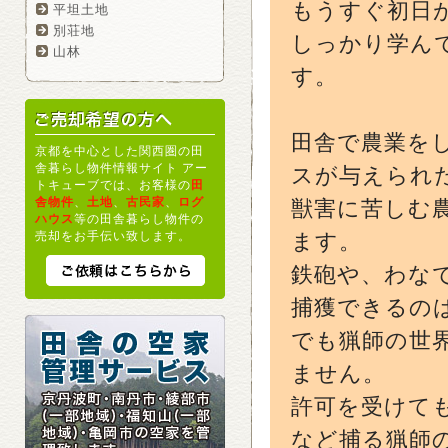
もうすぐ初日
平坦土地
別荘地
しっかり学ん
山林
す。
田舎で農業を
京都を中心とした関西圏の田
舎暮らし物件情報サイト アー
スが与えられ
トキューブでは、お客様の
田
舎物件
、
土地
、
古民家
、
ログ
獣害に苦しむ
ハウス
等の田舎暮らし物件の
売却をお手伝い致します。
ます。
鉄砲や、わな
捕獲できるの
でも猟師の世
ません。
許可を受けて
など捕る猟師