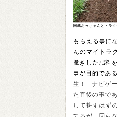
国蔵おっちゃんとトラク
もらえる事に
んのマイトラ
撒きした肥料
事が目的であ
生！ ナビゲ
た直後の事で
して耕すはず
てるが、回ら