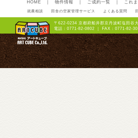
HOME
｜
物件情報
｜
ご成約一覧
｜
これま
就農相談
田舎の空家管理サービス
よくある質問
〒622-0234 京都府船井郡京丹波町塩田谷大
電話：0771-82-0802 ｜ FAX：0771-8