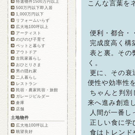
特選物件1500万円以上
こんな言葉を
500万円以下即入居
1,000万円以下
リフォームいらず
広大地100坪以上
便利・都合・
アーティスト
のびのび子育て
完成度高く構
ペットと暮らす
表と裏。その
アウトドア
古民家暮らし
く。
おひとりさま
男の隠れ家
更に、その衰
二人暮らし
便性や効率性
レストラン
民宿・農家民宿・旅館
ちゃんと判別
ガレージビルダー
来へ進み創造
倉庫
店舗
人間が一番し
土地物件
正しい食に学
広大地100坪以上
食はトレンド
眺望良好