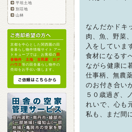
平坦土地
別荘地
山林
なんだかドキ
肉、魚、野菜
京都を中心とした関西圏の田
入をしていま
舎暮らし物件情報サイト アー
食材になるす
トキューブでは、お客様の
田
舎物件
、
土地
、
古民家
、
ログ
ながら健康に
ハウス
等の田舎暮らし物件の
売却をお手伝い致します。
仕事柄、無農
のお付き合い
５０歳過ぎ、
れいで、心も
私も、まだ間