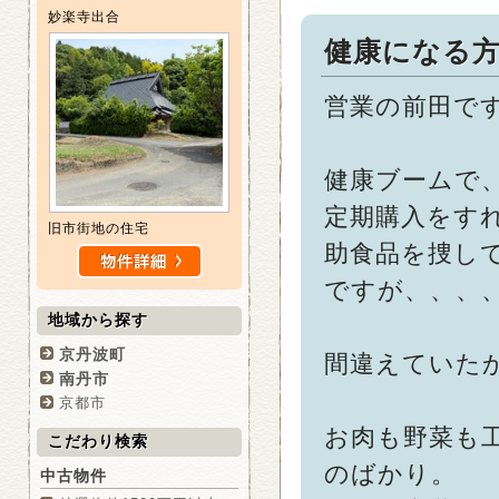
妙楽寺出合
健康になる
営業の前田で
健康ブームで
定期購入をす
旧市街地の住宅
助食品を捜し
ですが、、、
地域から探す
京丹波町
間違えていた
南丹市
京都市
お肉も野菜も
こだわり検索
のばかり。
中古物件