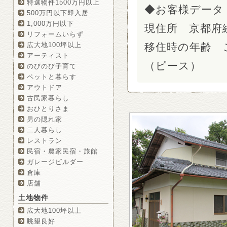
特選物件1500万円以上
◆お客様データ
500万円以下即入居
1,000万円以下
現住所 京都府
リフォームいらず
広大地100坪以上
移住時の年齢 
アーティスト
（ピース）
のびのび子育て
ペットと暮らす
アウトドア
古民家暮らし
おひとりさま
男の隠れ家
二人暮らし
レストラン
民宿・農家民宿・旅館
ガレージビルダー
倉庫
店舗
土地物件
広大地100坪以上
眺望良好