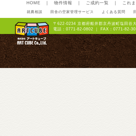
HOME
｜
物件情報
｜
ご成約一覧
｜
これま
就農相談
田舎の空家管理サービス
よくある質問
〒622-0234 京都府船井郡京丹波町塩田谷大
電話：0771-82-0802 ｜ FAX：0771-8