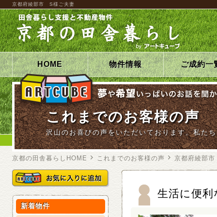
京都府綾部市 S様ご夫妻
HOME
物件情報
ご成約一
これまでのお客様の声
沢山のお喜びの声をいただいております。私たち
京都の田舎暮らしHOME
これまでのお客様の声
京都府綾部市
生活に便利
新着物件