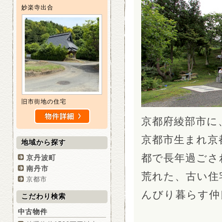
妙楽寺出合
旧市街地の住宅
京都府綾部市に
京都市生まれ京
地域から探す
都で長年過ごさ
京丹波町
南丹市
荒れた、古い住
京都市
んびり暮らす仲
こだわり検索
中古物件