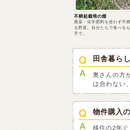
不耕起栽培の畑
農薬・化学肥料を使わず不
る野菜。自分たちで食べる
手で。
田舎暮ら
奥さんの方
は合わない
物件購入
移住の2年