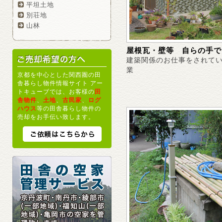
平坦土地
別荘地
山林
屋根瓦・壁等 自らの手で
建築関係のお仕事をされて
業
京都を中心とした関西圏の田
舎暮らし物件情報サイト アー
トキューブでは、お客様の
田
舎物件
、
土地
、
古民家
、
ログ
ハウス
等の田舎暮らし物件の
売却をお手伝い致します。