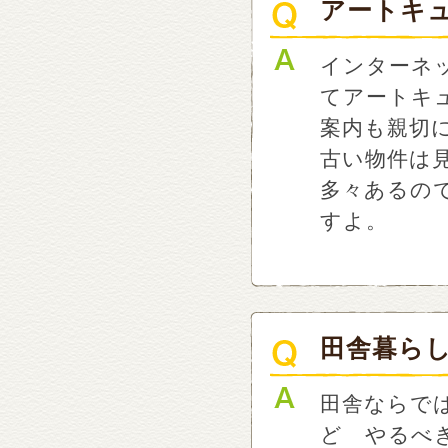
アートキ
インターネ
てアートキ
案内も親切
古い物件は
多々あるの
すよ。
田舎暮ら
田舎ならで
ど やるべ