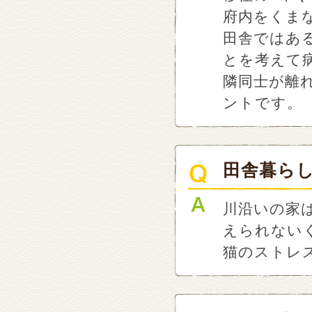
府内をくま
田舎ではあ
とを考えて
隣同士が離
ントです。
田舎暮ら
川沿いの家
えられない
猫のストレ