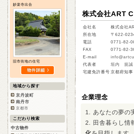
妙楽寺出合
株式会社ART C
会社名
株式会社AR
所在地
〒622-0
電話
0771-82-0
FAX
0771-82-3
E-mail
info@artcu
旧市街地の住宅
代表者
垣内 規誠
宅建免許番号
京都府知事
地域から探す
京丹波町
企業理念
南丹市
京都市
1. あなたの夢
こだわり検索
2. 田舎暮らし
中古物件
化
を目指します