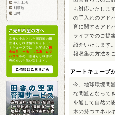
平坦土地
別荘地
も対応いたしま
山林
の手入れのアド
育に関するアド
ライフでのご提
京都を中心とした関西圏の田
舎暮らし物件情報サイト アー
紹介いたします
トキューブでは、お客様の
田
舎物件
、
土地
、
古民家
、
ログ
報収集の方法を
ハウス
等の田舎暮らし物件の
売却をお手伝い致します。
アートキューブ
今、地球環境問
な問題となって
を通して自然の
木の持つエネル