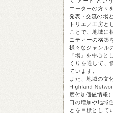
て“アート”とい
エーターの方々
発表・交流の場
トリエ／工房と
ことで、地域に
ニティーの構築
様々なジャンル
『場』を中心と
くりを通して、
ています。
また、地域の文化
Highland N
度付加価値情報
口の増加や地域
とを目標として