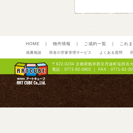
HOME
｜
物件情報
｜
ご成約一覧
｜
これま
就農相談
田舎の空家管理サービス
よくある質問
〒622-0234 京都府船井郡京丹波町塩田谷大
電話：0771-82-0802 ｜ FAX：0771-8