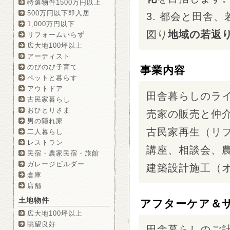
特選物件1500万円以上
500万円以下即入居
3. 都会と田舎
1,000万円以下
図り
地域の若返
リフォームいらず
広大地100坪以上
アーティスト
のびのび子育て
事業内容
ペットと暮らす
アウトドア
田舎暮らしのラ
古民家暮らし
おひとりさま
売家の販売と仲
男の隠れ家
古民家再生（リ
二人暮らし
レストラン
講座、相談会、
民宿・農家民宿・旅館
ガレージビルダー
建築設計施工（
倉庫
店舗
土地物件
アフターケア＆
広大地100坪以上
眺望良好
田舎暮らしのご