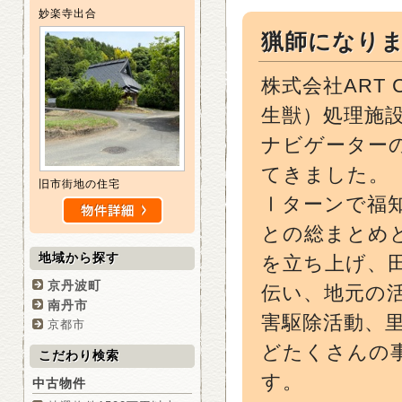
妙楽寺出合
猟師になり
株式会社ART
生獣）処理施
ナビゲーター
てきました。
旧市街地の住宅
Ⅰターンで福
との総まとめ
地域から探す
を立ち上げ、
京丹波町
伝い、地元の
南丹市
害駆除活動、
京都市
どたくさんの
こだわり検索
す。
中古物件