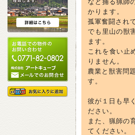
など捕る猟師
かります。
孤軍奮闘され
でも里山の獣
ます。
これを食い止
りません。
農業と獣害問
す。
彼が１日も早
ださい。
また、猟師の
てください。