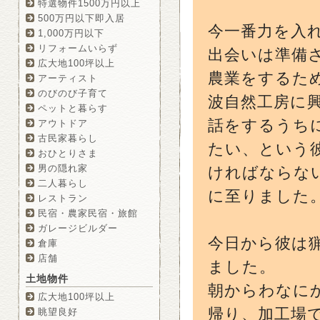
特選物件1500万円以上
500万円以下即入居
今一番力を入
1,000万円以下
リフォームいらず
出会いは準備
広大地100坪以上
農業をするため
アーティスト
のびのび子育て
波自然工房に
ペットと暮らす
話をするうち
アウトドア
古民家暮らし
たい、という
おひとりさま
男の隠れ家
ければならな
二人暮らし
に至りました
レストラン
民宿・農家民宿・旅館
ガレージビルダー
今日から彼は猟
倉庫
店舗
ました。
土地物件
朝からわなに
広大地100坪以上
帰り、加工場
眺望良好