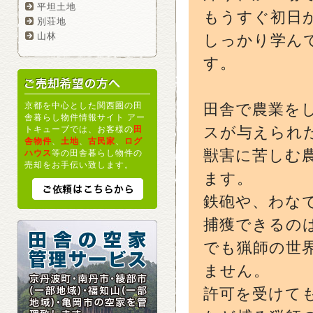
平坦土地
もうすぐ初日
別荘地
山林
しっかり学ん
す。
京都を中心とした関西圏の田
田舎で農業を
舎暮らし物件情報サイト アー
スが与えられ
トキューブでは、お客様の
田
舎物件
、
土地
、
古民家
、
ログ
獣害に苦しむ
ハウス
等の田舎暮らし物件の
売却をお手伝い致します。
ます。
鉄砲や、わな
捕獲できるの
でも猟師の世
ません。
許可を受けて