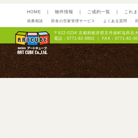
HOME
｜
物件情報
｜
ご成約一覧
｜
これま
就農相談
田舎の空家管理サービス
よくある質問
〒622-0234 京都府船井郡京丹波町塩田谷大
電話：0771-82-0802 ｜ FAX：0771-8