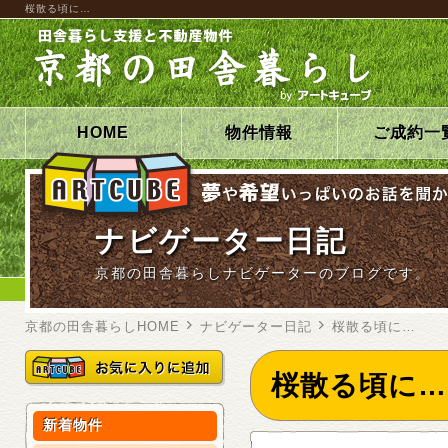
桜散る頃に…
HOME
物件情報
ご成約一
ナビゲーター日記
京都の田舎暮らしナビゲーターのブログです。
京都の田舎暮らしHOME
ナビゲーター日記
桜散る頃に…
桜散る頃に…
新着物件