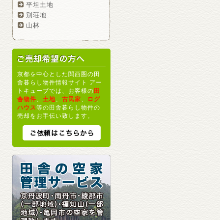
平坦土地
別荘地
山林
京都を中心とした関西圏の田
舎暮らし物件情報サイト アー
トキューブでは、お客様の
田
舎物件
、
土地
、
古民家
、
ログ
ハウス
等の田舎暮らし物件の
売却をお手伝い致します。