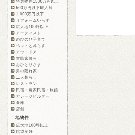
特選物件1500万円以上
500万円以下即入居
1,000万円以下
リフォームいらず
広大地100坪以上
アーティスト
のびのび子育て
ペットと暮らす
アウトドア
古民家暮らし
おひとりさま
男の隠れ家
二人暮らし
レストラン
民宿・農家民宿・旅館
ガレージビルダー
倉庫
店舗
土地物件
広大地100坪以上
眺望良好