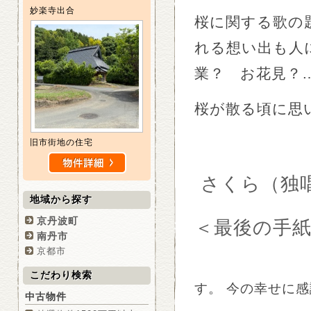
妙楽寺出合
桜に関する歌の
れる想い出も人
業？ お花見
桜が散る頃に
旧市街地の住宅
さくら（独
地域から探す
京丹波町
＜最後の手
南丹市
京都市
こだわり検索
す。 今の幸せに
中古物件