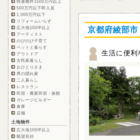
特選物件1500万円以上
500万円以下即入居
1,000万円以下
リフォームいらず
京都府綾部市
広大地100坪以上
アーティスト
のびのび子育て
ペットと暮らす
生活に便利
アウトドア
古民家暮らし
おひとりさま
男の隠れ家
二人暮らし
レストラン
民宿・農家民宿・旅館
ガレージビルダー
倉庫
店舗
土地物件
広大地100坪以上
眺望良好