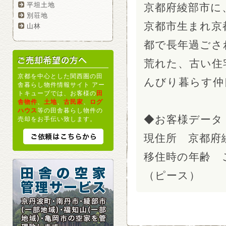
平坦土地
京都府綾部市に
別荘地
京都市生まれ京
山林
都で長年過ごさ
荒れた、古い住
京都を中心とした関西圏の田
んびり暮らす仲
舎暮らし物件情報サイト アー
トキューブでは、お客様の
田
舎物件
、
土地
、
古民家
、
ログ
ハウス
等の田舎暮らし物件の
◆お客様データ
売却をお手伝い致します。
現住所 京都府
移住時の年齢 
（ピース）