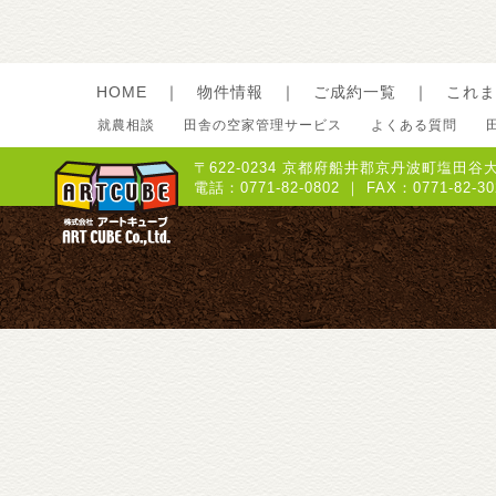
HOME
｜
物件情報
｜
ご成約一覧
｜
これま
就農相談
田舎の空家管理サービス
よくある質問
〒622-0234 京都府船井郡京丹波町塩田谷大
電話：0771-82-0802 ｜ FAX：0771-8