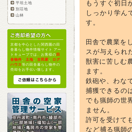
もうすぐ初日
平坦土地
別荘地
しっかり学ん
山林
す。
田舎で農業を
京都を中心とした関西圏の田
舎暮らし物件情報サイト アー
スが与えられ
トキューブでは、お客様の
田
舎物件
、
土地
、
古民家
、
ログ
獣害に苦しむ
ハウス
等の田舎暮らし物件の
売却をお手伝い致します。
ます。
鉄砲や、わな
捕獲できるの
でも猟師の世
ません。
許可を受けて
など捕る猟師