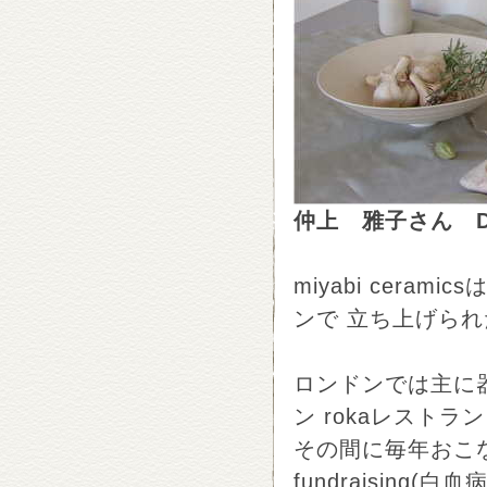
仲上 雅子さん Des
miyabi cer
ンで 立ち上げら
ロンドンでは主に
ン rokaレストラ
その間に毎年おこな
fundraising