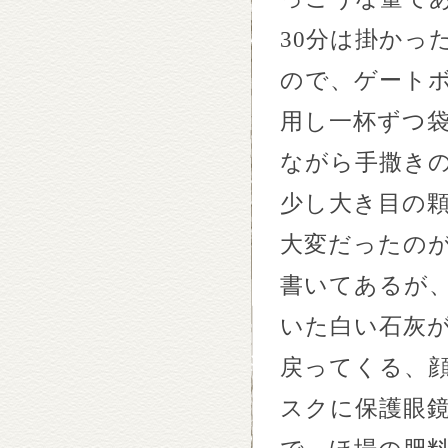
30
分は掛かっ
ので、ゲート
用し一杯ずつ
ながら手撒き
少し大き目の
大変だったの
書いてあるが
いた白い石灰
戻ってくる、
スクに保護眼