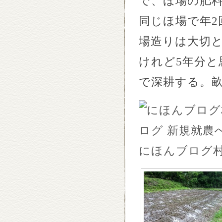
で、ほ場の肥
同じほ場で年
2
場造りは大切
けれど
5
年分と
で深耕する。
にほんブログ