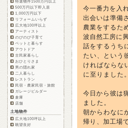
特選物件1500万円以上
今一番力を入
500万円以下即入居
1,000万円以下
出会いは準備
リフォームいらず
広大地100坪以上
農業をするため
アーティスト
波自然工房に
のびのび子育て
ペットと暮らす
話をするうち
アウトドア
たい、という
古民家暮らし
おひとりさま
ければならな
男の隠れ家
に至りました
二人暮らし
レストラン
民宿・農家民宿・旅館
ガレージビルダー
今日から彼は猟
倉庫
ました。
店舗
朝からわなに
土地物件
広大地100坪以上
帰り、加工場
眺望良好