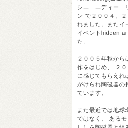
シエ エディー 
ン で２００４、２
れました。またイ
イベントhidden
た。
２００５年秋から
作をはじめ、 ２
に感じてもらえれ
がけられ陶磁器の
ています。
また最近では地球
ではなく、 あるモ
し）を陶磁器と組