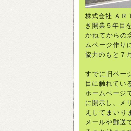
株式会社 Ａ
き開業５年目
かねてからの
ムページ作り
協力のもと７
すでに旧ペー
目に触れてい
ホームページ
に開示し、メ
えしてまいり
メールや郵送