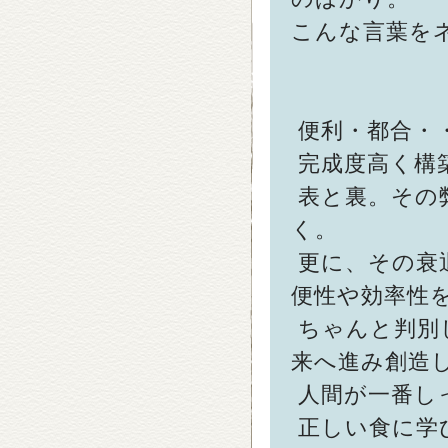
こんな言葉を
便利・都合・
完成度高く構
表と裏。その
く。
更に、その衰
便性や効率性
ちゃんと判別
来へ進み創造
人間が一番し
正しい食に学