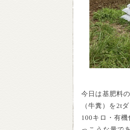
今日は基肥料
（牛糞）を
2t
ダ
100
キロ・有機
っこうな量で