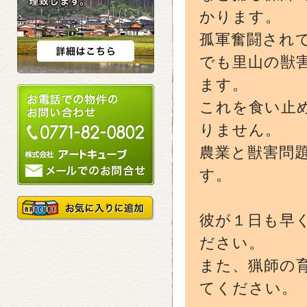
かります。
孤軍奮闘され
でも里山の獣
ます。
これを食い止
りません。
農業と獣害問
す。
彼が１日も早
ださい。
また、猟師の
てください。