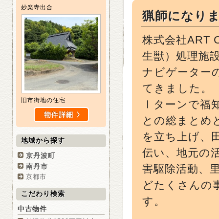
妙楽寺出合
猟師になり
株式会社ART
生獣）処理施
ナビゲーター
てきました。
旧市街地の住宅
Ⅰターンで福
との総まとめ
を立ち上げ、
地域から探す
伝い、地元の
京丹波町
南丹市
害駆除活動、
京都市
どたくさんの
こだわり検索
す。
中古物件