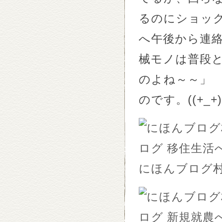
るのにショッ
へ午後から連
械モノは普段
のよね～～」
のです。((+_+)
にほんブログ