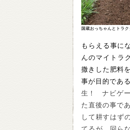
国蔵おっちゃんとトラク
もらえる事に
んのマイトラ
撒きした肥料
事が目的であ
生！ ナビゲ
た直後の事で
して耕すはず
てるが、回ら