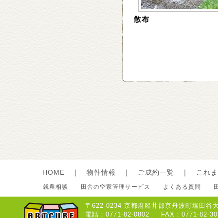
散布
HOME
｜
物件情報
｜
ご成約一覧
｜
これま
就農相談
田舎の空家管理サービス
よくある質問
〒622-0234 京都府船井郡京丹波町塩田谷大
電話：0771-82-0802 ｜ FAX：0771-8