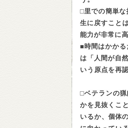
□
里での簡単な
生に戻すこと
能力が非常に
■
時間はかかる
は「人間が自
いう原点を再
□
ベテランの猟
かを見抜くこ
いるか、個体