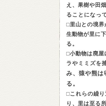
え、果樹や田
ることになっ
□
里山との境界
生動物が里に
る。
□
小動物は廃屋
ラやミミズを
み、猿や熊は
る。
□
これらの繰り
り、里は至る