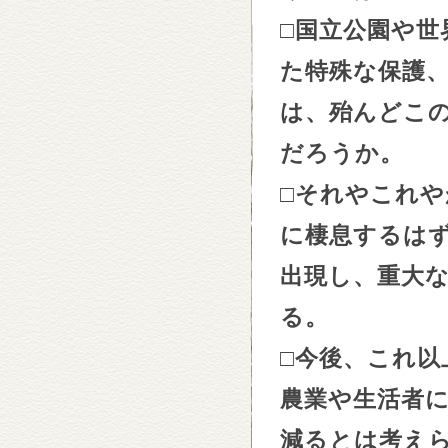
□
国立公園や世
た特殊な保護
は、殆んどこ
だろうか。
□
それやこれや
に棲息するは
出現し、重大
る。
□
今後、これ以
農業や生活者
減るとは考え