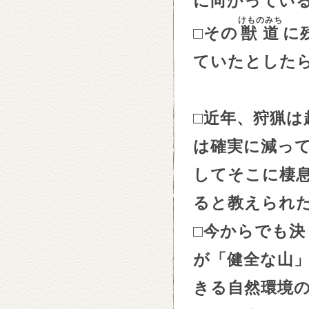
に向かってい
けものみち
□
その
獣道
に
ていたとした
□
近年、狩猟は
は確実に減っ
してそこに棲
ると教えられ
□
今からでも決
が「健全な山
きる自然環境