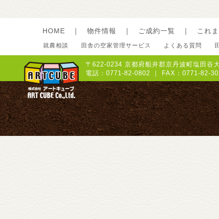
HOME
｜
物件情報
｜
ご成約一覧
｜
これま
就農相談
田舎の空家管理サービス
よくある質問
〒622-0234 京都府船井郡京丹波町塩田谷大
電話：0771-82-0802 ｜ FAX：0771-8