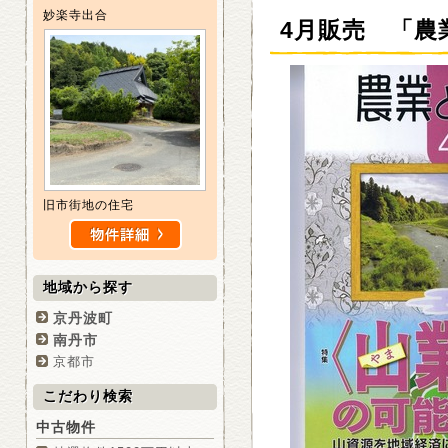
妙楽寺出合
4月販売 「農
旧市街地の住宅
地域から探す
京丹波町
南丹市
京都市
こだわり検索
中古物件