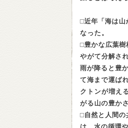
□
近年「海は山
なった。
□
豊かな広葉樹
やがて分解さ
雨が降ると豊
て海まで運ば
クトンが増え
がる山の豊か
□
自然と人間の
は、水の循環