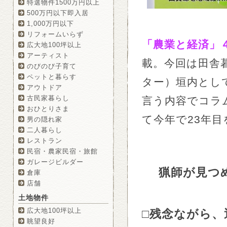
特選物件1500万円以上
500万円以下即入居
1,000万円以下
リフォームいらず
「農業と経済」
広大地100坪以上
アーティスト
載。今回は田舎
のびのび子育て
ペットと暮らす
ター）垣内とし
アウトドア
古民家暮らし
言う内容でコラ
おひとりさま
て今年で23年目
男の隠れ家
二人暮らし
レストラン
民宿・農家民宿・旅館
ガレージビルダー
猟師が見つ
倉庫
店舗
土地物件
広大地100坪以上
□
残念ながら、
眺望良好