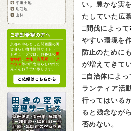
い。豊かな実
平坦土地
別荘地
たしていた広
山林
□
間伐によって
やすい環境を
京都を中心とした関西圏の田
舎暮らし物件情報サイト アー
防止のために
トキューブでは、お客様の
田
舎物件
、
土地
、
古民家
、
ログ
が増えてきて
ハウス
等の田舎暮らし物件の
売却をお手伝い致します。
□
自治体によっ
ランティア活
行ってはいる
ると残念なが
否めない。