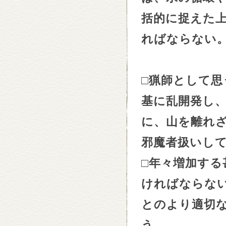
括的に捉えた
ればならない
□
猟師として思
基に乱開発し
に、山を離れ
邪魔者扱いし
□
年々増加する
ければならな
とのより適切
う。