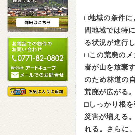
□
地域の条件に
間地域では特
る状況が進行
□
この荒廃のメ
者が山を放棄
のため林道の
荒廃が広がる
□
しっかり根を
災害が増える
れる。さらに