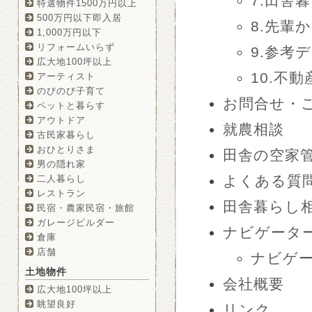
7.田舎暮
特選物件1500万円以上
500万円以下即入居
8.先輩
1,000万円以下
リフォームいらず
9.参考
広大地100坪以上
10.不
アーティスト
のびのび子育て
お問合せ・
ペットと暮らす
アウトドア
就農相談
古民家暮らし
おひとりさま
田舎の空家
男の隠れ家
よくある質
二人暮らし
レストラン
田舎暮らし
民宿・農家民宿・旅館
ガレージビルダー
ナビゲータ
倉庫
店舗
ナビゲ
土地物件
会社概要
広大地100坪以上
眺望良好
リンク