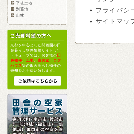
平坦土地
プライバシ
別荘地
山林
サイトマッ
京都を中心とした関西圏の田
舎暮らし物件情報サイト アー
トキューブでは、お客様の
田
舎物件
、
土地
、
古民家
、
ログ
ハウス
等の田舎暮らし物件の
売却をお手伝い致します。