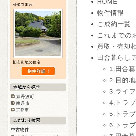
HOME
妙楽寺出合
物件情報
ご成約一覧
これまでの
買取・売却
田舎暮らし
旧市街地の住宅
1.田舎
2.目的
地域から探す
3.ライ
京丹波町
4.トラブ
南丹市
京都市
5.トラブ
こだわり検索
6.トラブ
中古物件