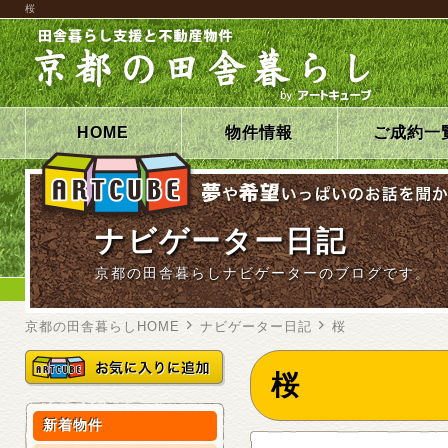
桜
HOME
物件情報
ご成約一
ナビゲーター日記
京都の田舎暮らしナビゲーターのブログです。
京都の田舎暮らしHOME
ナビゲーター日記
桜
桜
新着物件