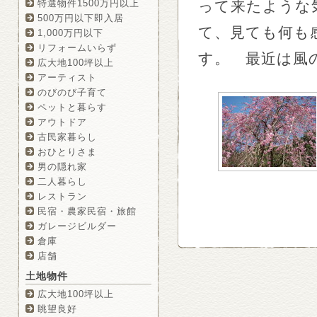
特選物件1500万円以上
って来たような
500万円以下即入居
て、見ても何も
1,000万円以下
リフォームいらず
す。 最近は風
広大地100坪以上
アーティスト
のびのび子育て
ペットと暮らす
アウトドア
古民家暮らし
おひとりさま
男の隠れ家
二人暮らし
レストラン
民宿・農家民宿・旅館
ガレージビルダー
倉庫
店舗
土地物件
広大地100坪以上
眺望良好