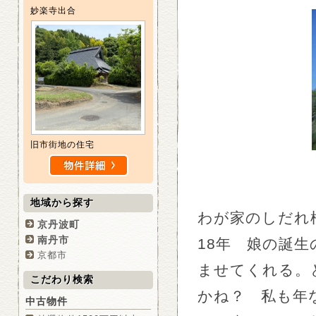
妙楽寺出合
旧市街地の住宅
地域から探す
わが家のしだれ
京丹波町
南丹市
18年 娘の誕
京都市
ませてくれる。
こだわり検索
かね？ 私も年
中古物件