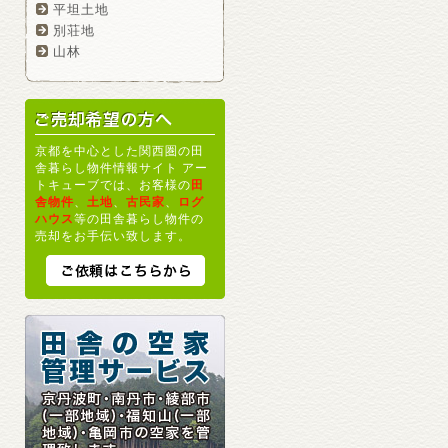
平坦土地
別荘地
山林
京都を中心とした関西圏の田
舎暮らし物件情報サイト アー
トキューブでは、お客様の
田
舎物件
、
土地
、
古民家
、
ログ
ハウス
等の田舎暮らし物件の
売却をお手伝い致します。