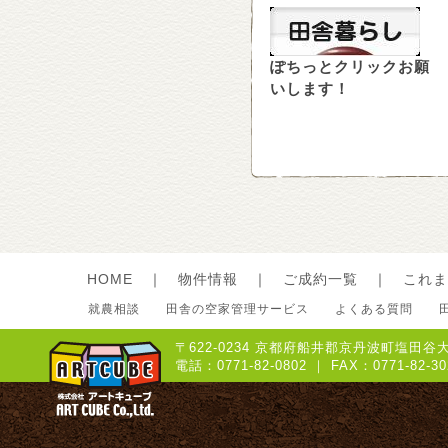
ぽちっとクリックお願
いします！
HOME
｜
物件情報
｜
ご成約一覧
｜
これま
就農相談
田舎の空家管理サービス
よくある質問
〒622-0234 京都府船井郡京丹波町塩田谷大
電話：0771-82-0802 ｜ FAX：0771-8