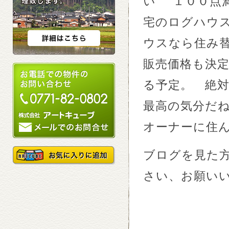
い” １００点
宅のログハウ
ウスなら住み
販売価格も決定
る予定。 絶
最高の気分だ
オーナーに住
ブログを見た
さい、お願い