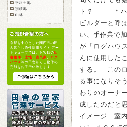
平坦土地
別荘地
ト？ ＊
山林
ビルダーと呼ば
い、手作業で
京都を中心とした関西圏の田
が「ログハウス
舎暮らし物件情報サイト アー
トキューブでは、お客様の
田
んに使用した
舎物件
、
土地
、
古民家
、
ログ
ハウス
等の田舎暮らし物件の
売却をお手伝い致します。
する。 この
る事になりそ
わりのオーナ
成したのだと
イメージ 室