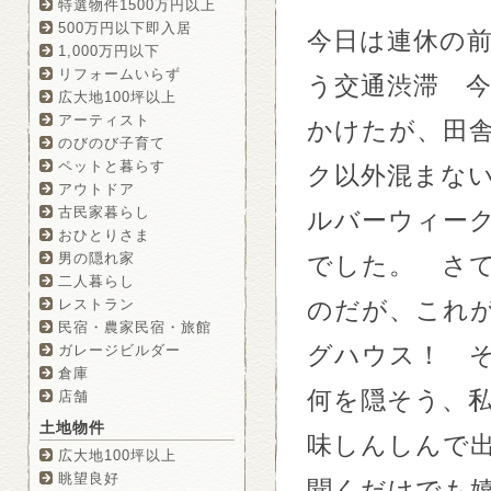
特選物件1500万円以上
500万円以下即入居
今日は連休の
1,000万円以下
リフォームいらず
う交通渋滞 
広大地100坪以上
アーティスト
かけたが、田
のびのび子育て
ペットと暮らす
ク以外混まな
アウトドア
古民家暮らし
ルバーウィー
おひとりさま
男の隠れ家
でした。 さ
二人暮らし
レストラン
のだが、これ
民宿・農家民宿・旅館
グハウス！ 
ガレージビルダー
倉庫
何を隠そう、
店舗
土地物件
味しんしんで
広大地100坪以上
眺望良好
聞くだけでも