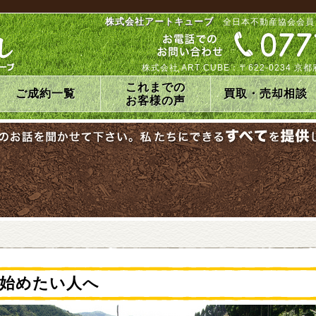
株式会社アートキューブ
全日本不動産協会会員
株式会社 ART CUBE：〒622-0234
これまでの
ご成約一覧
買取・売却相談
お客様の声
始めたい人へ