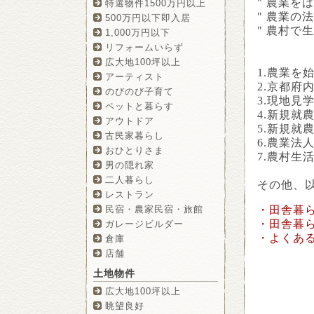
" 農業を
特選物件1500万円以上
" 農業の
500万円以下即入居
" 農村で
1,000万円以下
リフォームいらず
広大地100坪以上
1.農業を
アーティスト
2.京都府
のびのび子育て
3.現地
ペットと暮らす
4.新規就
アウトドア
5.新規就
古民家暮らし
6.農業法
おひとりさま
7.農村生
男の隠れ家
二人暮らし
その他、
レストラン
・田舎暮ら
民宿・農家民宿・旅館
・田舎暮ら
ガレージビルダー
・よくある
倉庫
店舗
土地物件
広大地100坪以上
眺望良好