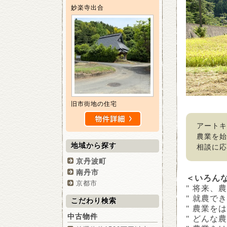
妙楽寺出合
旧市街地の住宅
アートキ
農業を始
地域から探す
相談に
京丹波町
南丹市
＜いろん
京都市
" 将来
" 就農で
こだわり検索
" 農業
中古物件
" どんな