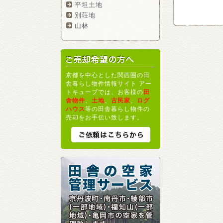
平坦土地
別荘地
山林
京都を中心とした関西圏の田
舎暮らし物件情報サイト アー
トキューブでは、お客様の
田
舎物件
、
土地
、
古民家
、
ログ
ハウス
等の田舎暮らし物件の
売却をお手伝い致します。