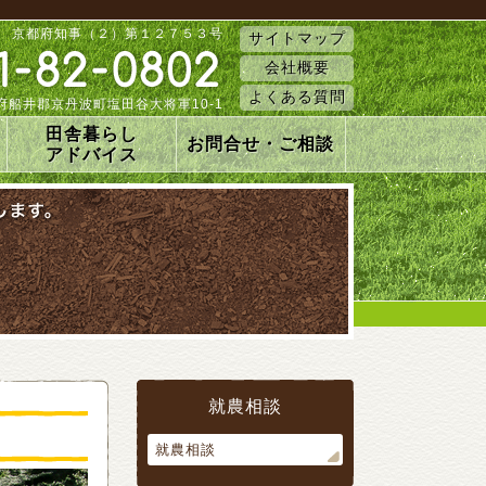
 京都府知事（２）第１２７５３号
サイトマップ
会社概要
よくある質問
 京都府船井郡京丹波町塩田谷大将軍10-1
田舎暮らし
お問合せ・ご相談
アドバイス
就農相談
就農相談