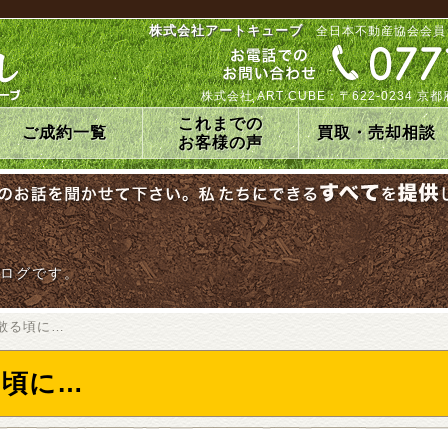
株式会社アートキューブ
全日本不動産協会会員
株式会社 ART CUBE：〒622-0234
これまでの
ご成約一覧
買取・売却相談
お客様の声
ログです。
散る頃に…
る頃に…