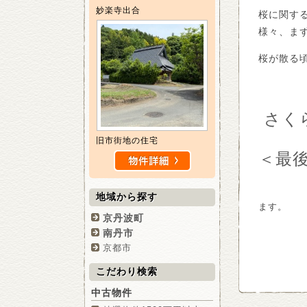
妙楽寺出合
桜に関す
様々、ま
桜が散る
さく
旧市街地の住宅
＜最
地域から探す
ます。
京丹波町
南丹市
京都市
こだわり検索
中古物件