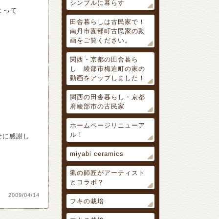
シンプルに暮らす
よって
田舎暮らしは古民家で！
南丹市園部町古民家の動
画をご覧ください。
関西・京都の田舎暮ら
し 綾部市梅迫町の家の
動画をアップしました！
関西の田舎暮らし・京都
府綾部市の古民家
ホームページリニューア
ル！
せに感謝し
miyabi ceramics
猟の師匠がアーティスト
とコラボ？
2009/04/14
フキの栽培