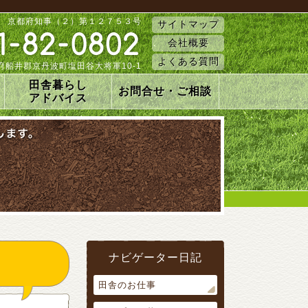
 京都府知事（２）第１２７５３号
サイトマップ
会社概要
よくある質問
 京都府船井郡京丹波町塩田谷大将軍10-1
田舎暮らし
お問合せ・ご相談
アドバイス
ナビゲーター日記
田舎のお仕事