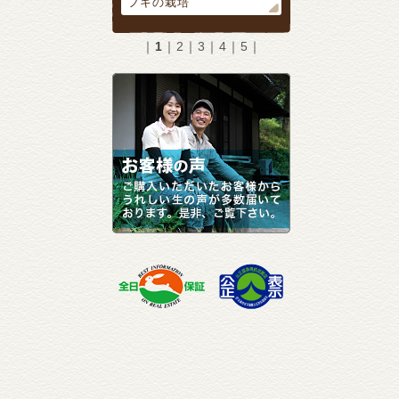
フキの栽培
｜
1
｜
2
｜
3
｜
4
｜
5
｜