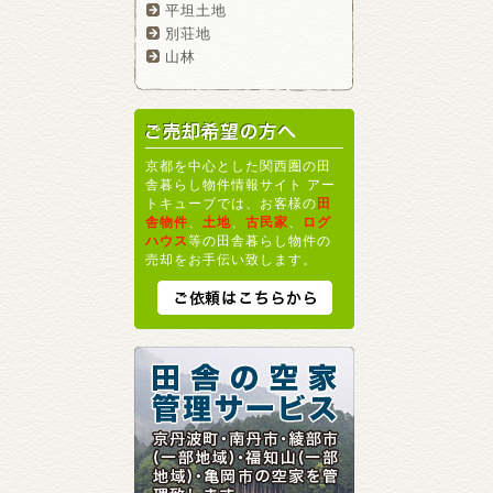
平坦土地
別荘地
山林
京都を中心とした関西圏の田
舎暮らし物件情報サイト アー
トキューブでは、お客様の
田
舎物件
、
土地
、
古民家
、
ログ
ハウス
等の田舎暮らし物件の
売却をお手伝い致します。