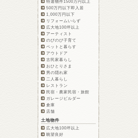
特選物件1500万円以上
500万円以下即入居
1,000万円以下
リフォームいらず
広大地100坪以上
アーティスト
のびのび子育て
ペットと暮らす
アウトドア
古民家暮らし
おひとりさま
男の隠れ家
二人暮らし
レストラン
民宿・農家民宿・旅館
ガレージビルダー
倉庫
店舗
土地物件
広大地100坪以上
眺望良好