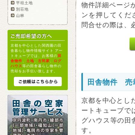
平坦土地
物件詳細ページ
別荘地
ンを押してくだ
山林
問合せの際は、必
京都を中心とした関西圏の田
舎暮らし物件情報サイト アー
トキューブでは、お客様の
田
舎物件
、
土地
、
古民家
、
ログ
ハウス
等の田舎暮らし物件の
売却をお手伝い致します。
田舎物件 売
京都を中心とし
ートキューブで
グハウス等の田
す。