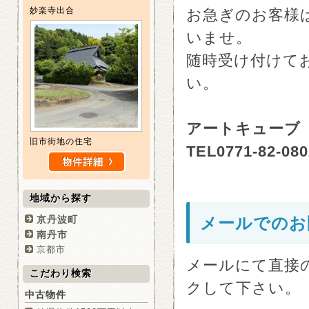
妙楽寺出合
お急ぎのお客様
いませ。
随時受け付けて
い。
アートキューブ
旧市街地の住宅
TEL0771-82-080
地域から探す
京丹波町
メールでのお
南丹市
京都市
メールにて直接
こだわり検索
クして下さい。
中古物件