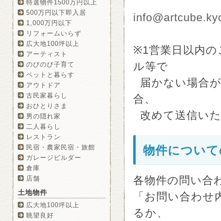
特選物件1500万円以上
500万円以下即入居
info@artcube.kyo
1,000万円以下
リフォームいらず
広大地100坪以上
※1営業日以内
アーティスト
ル等で
のびのび子育て
ペットと暮らす
届かない場合が
アウトドア
古民家暮らし
合、
おひとりさま
改めて送信いた
男の隠れ家
二人暮らし
レストラン
民宿・農家民宿・旅館
物件について
ガレージビルダー
倉庫
各物件の問い合
店舗
土地物件
「お問い合わせ
広大地100坪以上
るか、
眺望良好