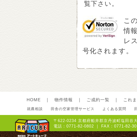
覧下さい。
この
情報
レ
号化されます。
HOME
｜
物件情報
｜
ご成約一覧
｜
これま
就農相談
田舎の空家管理サービス
よくある質問
〒622-0234 京都府船井郡京丹波町塩田谷大
電話：0771-82-0802 ｜ FAX：0771-8