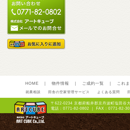
HOME
｜
物件情報
｜
ご成約一覧
｜
これま
就農相談
田舎の空家管理サービス
よくある質問
〒622-0234 京都府船井郡京丹波町塩田谷大
電話：0771-82-0802 ｜ FAX：0771-8