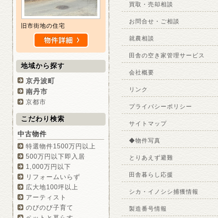
買取・売却相談
お問合せ・ご相談
旧市街地の住宅
就農相談
田舎の空き家管理サービス
地域から探す
会社概要
京丹波町
リンク
南丹市
京都市
プライバシーポリシー
こだわり検索
サイトマップ
中古物件
◆物件写真
特選物件1500万円以上
500万円以下即入居
とりあえず避難
1,000万円以下
田舎暮らし応援
リフォームいらず
広大地100坪以上
シカ・イノシシ捕獲情報
アーティスト
のびのび子育て
製造番号情報
ペットと暮らす