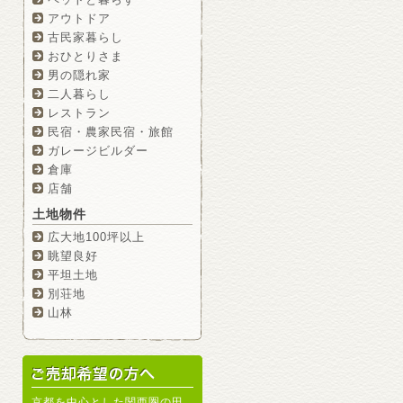
アウトドア
古民家暮らし
おひとりさま
男の隠れ家
二人暮らし
レストラン
民宿・農家民宿・旅館
ガレージビルダー
倉庫
店舗
土地物件
広大地100坪以上
眺望良好
平坦土地
別荘地
山林
京都を中心とした関西圏の田