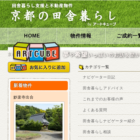
HOME
物件情報
ご成約一
京都の田舎暮らしHOME
カテゴリ一覧
ナビゲーター日記
新着物件
田舎暮らしアドバイス
妙楽寺出合
これまでのお客様の声
よくある質問
田舎暮らしナビゲーター紹介
田舎暮らし相談