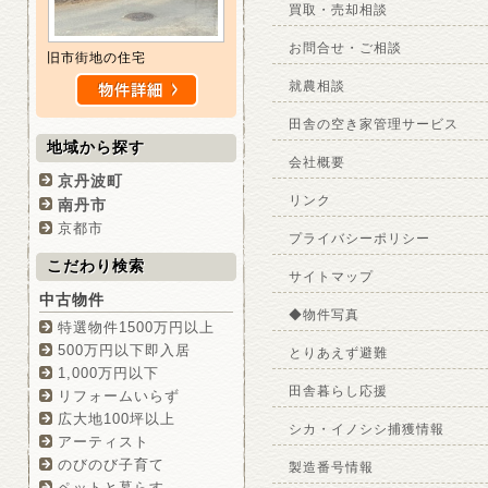
買取・売却相談
お問合せ・ご相談
旧市街地の住宅
就農相談
田舎の空き家管理サービス
地域から探す
会社概要
京丹波町
リンク
南丹市
京都市
プライバシーポリシー
こだわり検索
サイトマップ
中古物件
◆物件写真
特選物件1500万円以上
500万円以下即入居
とりあえず避難
1,000万円以下
田舎暮らし応援
リフォームいらず
広大地100坪以上
シカ・イノシシ捕獲情報
アーティスト
のびのび子育て
製造番号情報
ペットと暮らす