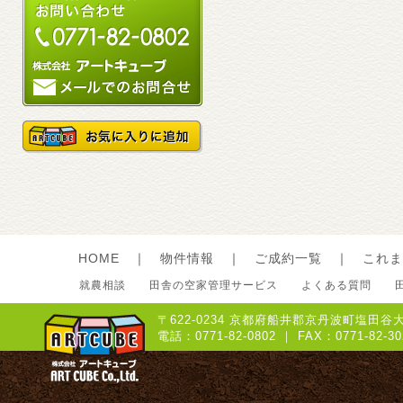
HOME
｜
物件情報
｜
ご成約一覧
｜
これま
就農相談
田舎の空家管理サービス
よくある質問
〒622-0234 京都府船井郡京丹波町塩田谷大
電話：0771-82-0802 ｜ FAX：0771-8