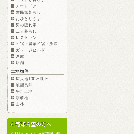
アウトドア
古民家暮らし
おひとりさま
男の隠れ家
二人暮らし
レストラン
民宿・農家民宿・旅館
ガレージビルダー
倉庫
店舗
土地物件
広大地100坪以上
眺望良好
平坦土地
別荘地
山林
京都を中心とした関西圏の田