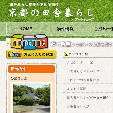
HOME
物件情報
ご成約一
京都の田舎暮らしHOME
カテゴリ一覧
ナビゲーター日記
新着物件
田舎暮らしアドバイス
妙楽寺出合
これまでのお客様の声
よくある質問
田舎暮らしナビゲーター紹介
田舎暮らし相談