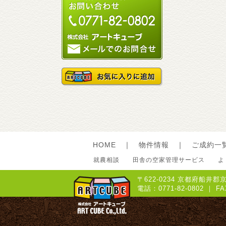
HOME
｜
物件情報
｜
ご成約一
就農相談
田舎の空家管理サービス
よ
〒622-0234 京都府船井
電話：0771-82-0802 ｜ 