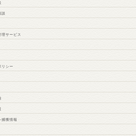
談
相談
管理サービス
ポリシー
難
援
シ捕獲情報