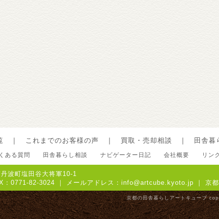
覧
｜
これまでのお客様の声
｜
買取・売却相談
｜
田舎暮
くある質問
田舎暮らし相談
ナビゲーター日記
会社概要
リン
郡京丹波町塩田谷大将軍10-1
FAX：0771-82-3024 ｜ メールアドレス：
info@artcube.kyoto.jp
｜ 京
京都の田舎暮らし
アートキューブ copyrig