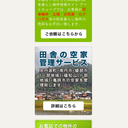
舎暮らし物件情報サイト アー
トキューブでは、お客様の
田
舎物件
、
土地
、
古民家
、
ログ
ハウス
等の田舎暮らし物件の
売却をお手伝い致します。