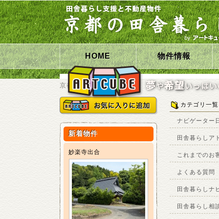
HOME
物件情報
京都の田舎暮らしHOME
カテゴリ一覧
ナビゲーター
新着物件
田舎暮らしア
妙楽寺出合
これまでのお
よくある質問
田舎暮らしナ
田舎暮らし相