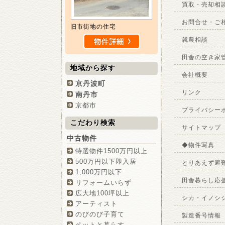
買取・売却相
お問合せ・ご
旧市街地の住宅
就農相談
田舎の空き家
地域から探す
会社概要
京丹波町
リンク
南丹市
京都市
プライバシー
こだわり検索
サイトマップ
中古物件
◆物件写真
特選物件1500万円以上
500万円以下即入居
とりあえず避
1,000万円以下
田舎暮らし応
リフォームいらず
広大地100坪以上
シカ・イノシ
アーティスト
のびのび子育て
製造番号情報
ペットと暮らす