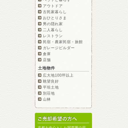
アウトドア
古民家暮らし
おひとりさま
男の隠れ家
二人暮らし
レストラン
民宿・農家民宿・旅館
ガレージビルダー
倉庫
店舗
土地物件
広大地100坪以上
眺望良好
平坦土地
別荘地
山林
京都を中心とした関西圏の田