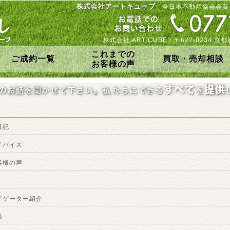
株式会社アートキューブ
全日本不動産協会会員
株式会社 ART CUBE：〒622-0234
これまでの
ご成約一覧
買取・売却相談
お客様の声
日記
ドバイス
客様の声
ビゲーター紹介
談