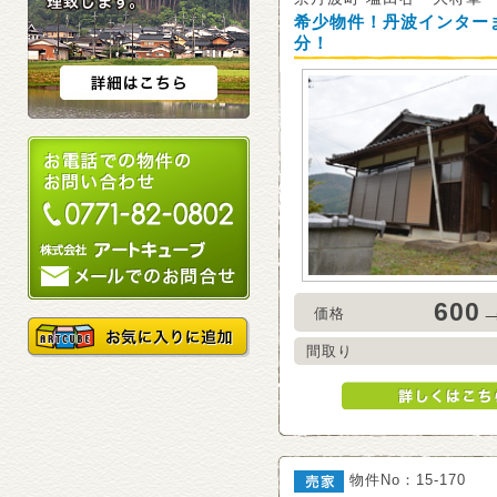
希少物件！丹波インター
分！
600
価格
間取り
物件No：15-170