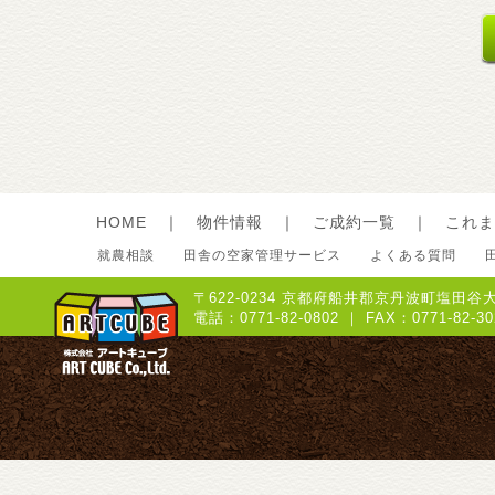
HOME
｜
物件情報
｜
ご成約一覧
｜
これま
就農相談
田舎の空家管理サービス
よくある質問
〒622-0234 京都府船井郡京丹波町塩田谷大
電話：0771-82-0802 ｜ FAX：0771-8