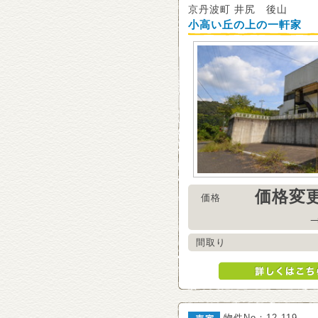
京丹波町 井尻 後山
小高い丘の上の一軒家
価格変更
価格
間取り
物件No：12-119