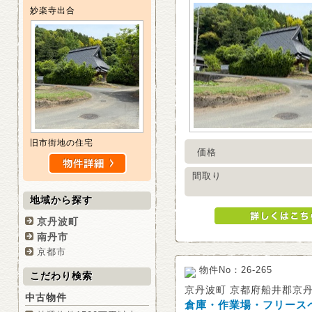
妙楽寺出合
旧市街地の住宅
価格
間取り
地域から探す
京丹波町
南丹市
京都市
物件No：26-265
こだわり検索
京丹波町 京都府船井郡京
中古物件
倉庫・作業場・フリース