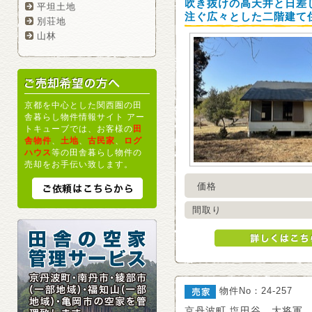
吹き抜けの高天井と日差
平坦土地
注ぐ広々とした二階建て
別荘地
山林
京都を中心とした関西圏の田
舎暮らし物件情報サイト アー
トキューブでは、お客様の
田
舎物件
、
土地
、
古民家
、
ログ
ハウス
等の田舎暮らし物件の
売却をお手伝い致します。
価格
間取り
物件No：24-257
京丹波町 塩田谷 大将軍