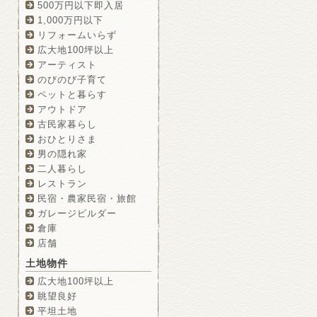
500万円以下即入居
1,000万円以下
リフォームいらず
広大地100坪以上
アーティスト
のびのび子育て
ペットと暮らす
アウトドア
古民家暮らし
おひとりさま
男の隠れ家
二人暮らし
レストラン
民宿・農家民宿・旅館
ガレージビルダー
倉庫
店舗
土地物件
広大地100坪以上
眺望良好
平坦土地