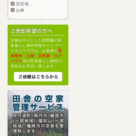
別荘地
山林
京都を中心とした関西圏の田
舎暮らし物件情報サイト アー
トキューブでは、お客様の
田
舎物件
、
土地
、
古民家
、
ログ
ハウス
等の田舎暮らし物件の
売却をお手伝い致します。