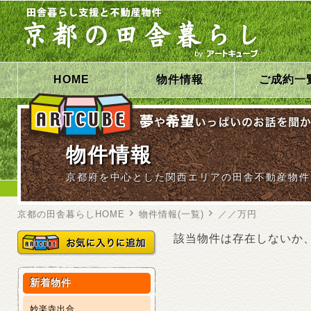
HOME
物件情報
ご成約一
物件情報
京都府を中心とした関西エリアの田舎不動産物件
京都の田舎暮らしHOME
物件情報(一覧)
／／万円
該当物件は存在しないか
新着物件
妙楽寺出合